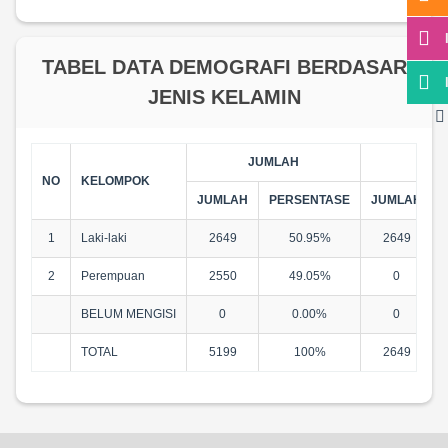
TABEL DATA DEMOGRAFI BERDASAR
JENIS KELAMIN
JUMLAH
LAKI
NO
KELOMPOK
JUMLAH
PERSENTASE
JUMLAH
1
Laki-laki
2649
50.95%
2649
2
Perempuan
2550
49.05%
0
BELUM MENGISI
0
0.00%
0
TOTAL
5199
100%
2649